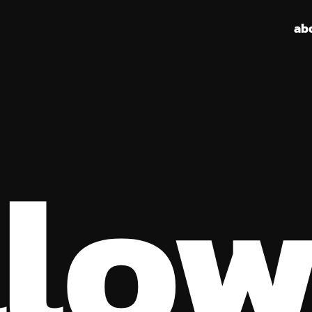
ab
llo