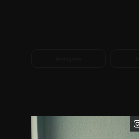
instagram
f