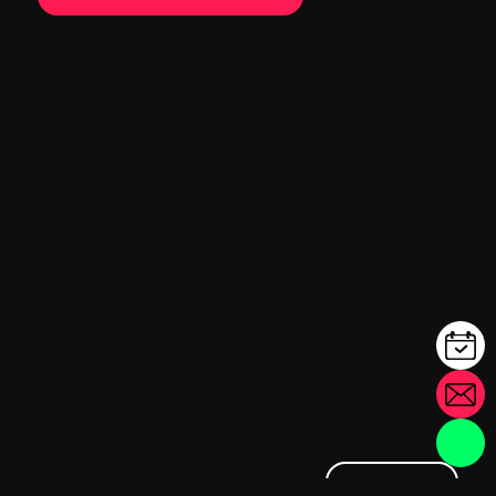
#
charleston
1
#
sonne mellau
2
#
metzgerei heigl
3
#
fz getränke
4